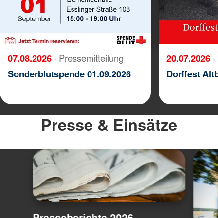
07.08.2026
· Pressemitteilung
20.07.2026
·
Sonderblutspende 01.09.2026
Dorffest Alt
Presse & Einsätze
Presseberichte 2026