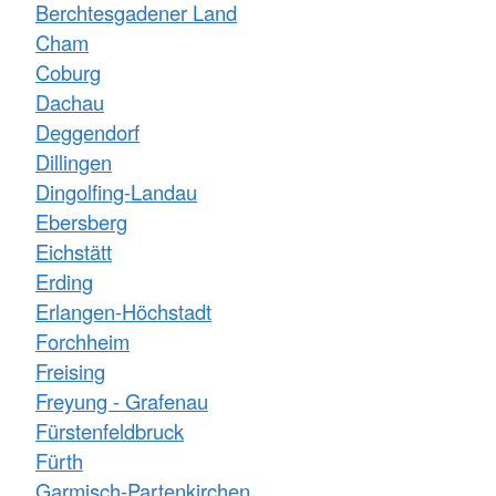
Berchtesgadener Land
Cham
Coburg
Dachau
Deggendorf
Dillingen
Dingolfing-Landau
Ebersberg
Eichstätt
Erding
Erlangen-Höchstadt
Forchheim
Freising
Freyung - Grafenau
Fürstenfeldbruck
Fürth
Garmisch-Partenkirchen