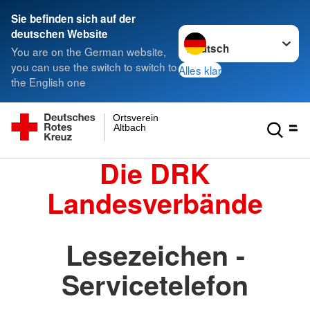
Sie befinden sich auf der
Sprache wechseln zu
deutschen Website
You are on the German website,
you can use the switch to switch to
Alles klar
the English one
Ortsverein
Altbach
Die DRK
Landesverbände
Lesezeichen -
Servicetelefon