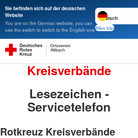
Sie befinden sich auf der deutschen
Sprache wechseln 
Website
You are on the German website, you can
Alles klar
use the switch to switch to the English one
Ortsverein
Altbach
Kreisverbände
Lesezeichen -
Servicetelefon
Rotkreuz Kreisverbände