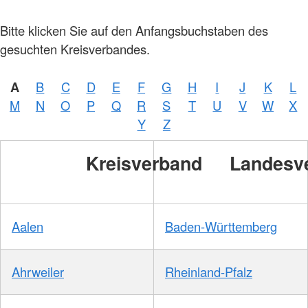
Bitte klicken Sie auf den Anfangsbuchstaben des
gesuchten Kreisverbandes.
A
B
C
D
E
F
G
H
I
J
K
L
M
N
O
P
Q
R
S
T
U
V
W
X
Y
Z
Kreisverband
Landesv
Aalen
Baden-Württemberg
Ahrweiler
Rheinland-Pfalz