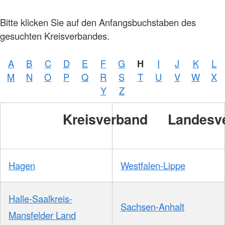
Bitte klicken Sie auf den Anfangsbuchstaben des
gesuchten Kreisverbandes.
A
B
C
D
E
F
G
H
I
J
K
L
M
N
O
P
Q
R
S
T
U
V
W
X
Y
Z
Kreisverband
Landesv
Hagen
Westfalen-Lippe
Halle-Saalkreis-
Sachsen-Anhalt
Mansfelder Land