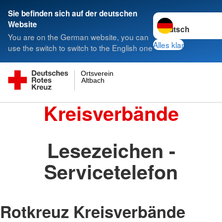
Sie befinden sich auf der deutschen
Sprache wechseln 
Website
You are on the German website, you can
Alles klar
use the switch to switch to the English one
Ortsverein
Altbach
Kreisverbände
Lesezeichen -
Servicetelefon
Rotkreuz Kreisverbände