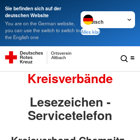
Sie befinden sich auf der
Sprache wechseln zu
deutschen Website
You are on the German website,
you can use the switch to switch to
Alles klar
the English one
Ortsverein
Altbach
Kreisverbände
Lesezeichen -
Servicetelefon