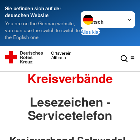
Sie befinden sich auf der
Sprache wechseln zu
deutschen Website
You are on the German website,
you can use the switch to switch to
Alles klar
the English one
Ortsverein
Altbach
Kreisverbände
Lesezeichen -
Servicetelefon