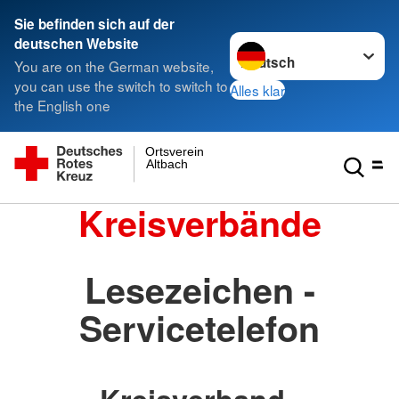
Sie befinden sich auf der
Sprache wechseln zu
deutschen Website
You are on the German website,
you can use the switch to switch to
Alles klar
the English one
Ortsverein
Altbach
Kreisverbände
Lesezeichen -
Servicetelefon