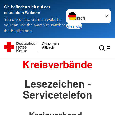
Sie befinden sich auf der
Sprache wechseln zu
deutschen Website
You are on the German website,
you can use the switch to switch to
Alles klar
the English one
Ortsverein
Altbach
Kreisverbände
Lesezeichen -
Servicetelefon